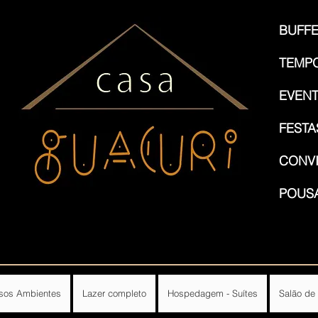
BUFFE
TEMP
EVEN
FESTA
CONVI
POUS
sos Ambientes
Lazer completo
Hospedagem - Suítes
Salão de 