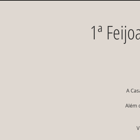
1ª Feij
A Cas
Além 
V