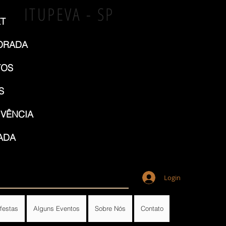
ITUPEVA - SP
T
ORADA
TOS
S
VÊNCIA
ADA
Login
festas
Alguns Eventos
Sobre Nós
Contato