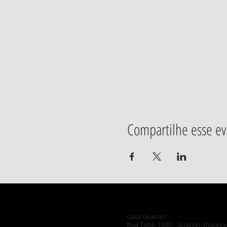
Compartilhe esse e
Casa Guacuri
Rua Tietê, 1500 - Guacuri, Itupeva