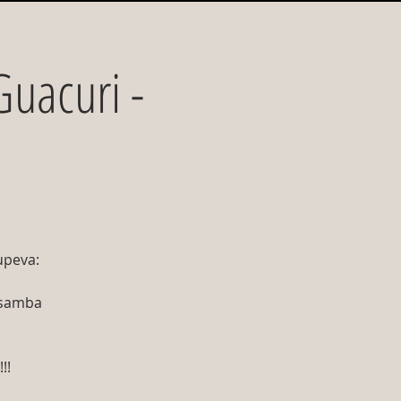
uacuri -
upeva:
 samba
!!